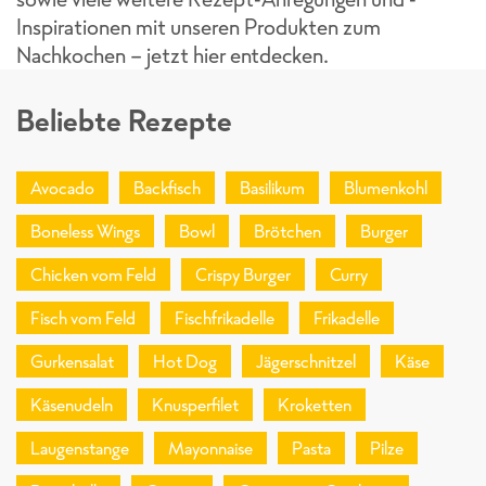
Inspirationen mit unseren Produkten zum
Nachkochen - jetzt hier entdecken.
Beliebte Rezepte
Avocado
Backfisch
Basilikum
Blumenkohl
Boneless Wings
Bowl
Brötchen
Burger
Chicken vom Feld
Crispy Burger
Curry
Fisch vom Feld
Fischfrikadelle
Frikadelle
Gurkensalat
Hot Dog
Jägerschnitzel
Käse
Käsenudeln
Knusperfilet
Kroketten
Laugenstange
Mayonnaise
Pasta
Pilze