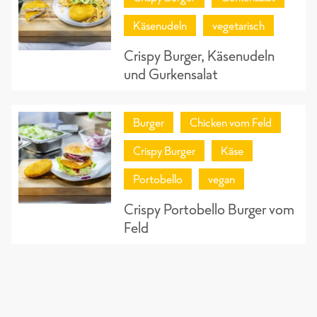
Käsenudeln
vegetarisch
Crispy Burger, Käsenudeln
und Gurkensalat
Burger
Chicken vom Feld
Crispy Burger
Käse
Portobello
vegan
Crispy Portobello Burger vom
Feld