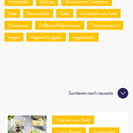
Portobello
Quinoa
Quinoa-mix Cranberry
Reis
Remoulade
Salat
Schnitzel vom Feld
Shawarma
Süßkartoffelpommes
Tomatensauce
vegan
Vegane Nuggets
vegetarisch
Sortieren nach
neueste
Chicken vom Feld
Crispy Burger
Gurkensalat