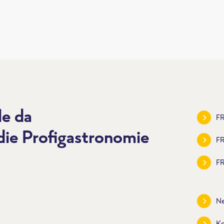
le da
FR
 die Profigastronomie
F
FR
Ne
Ko