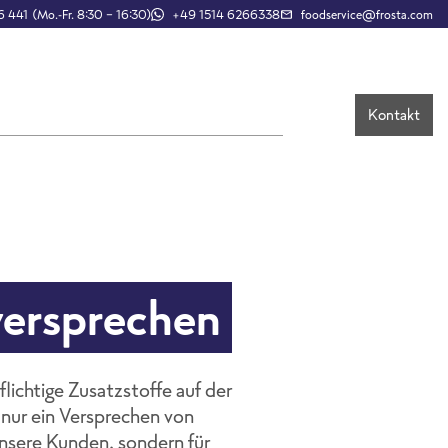
 441 (Mo.-Fr. 8:30 – 16:30)
+49 1514 6266338
foodservice@frosta.com
Kontakt
versprechen
lichtige Zusatzstoffe auf der
t nur ein Versprechen von
nsere Kunden, sondern für