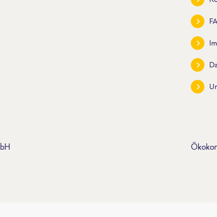
F
Im
Da
U
mbH
Ökokon