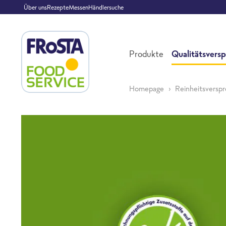
Über uns
Rezepte
Messen
Händlersuche
Produkte
Qualitätsvers
Homepage
Reinheitsversp