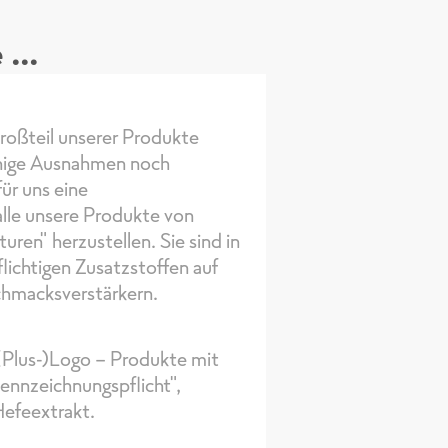
...
 Großteil unserer Produkte
wenige Ausnahmen noch
für uns eine
alle unsere Produkte von
ren" herzustellen. Sie sind in
flichtigen Zusatzstoffen auf
chmacksverstärkern.
(Plus-)Logo - Produkte mit
 Kennzeichnungspflicht",
Hefeextrakt.