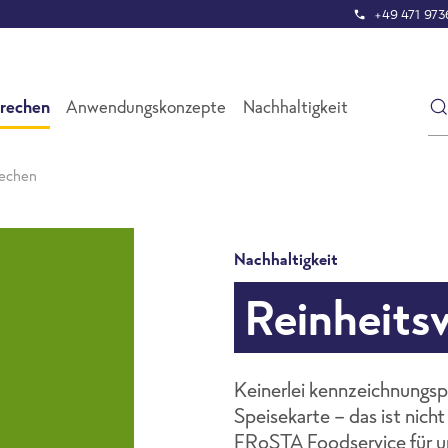
+49 471 9736
prechen
Anwendungskonzepte
Nachhaltigkeit
rechen
Nachhaltigkeit
Reinheits
Keinerlei kennzeichnungspf
Speisekarte - das ist nich
FRoSTA Foodservice für u