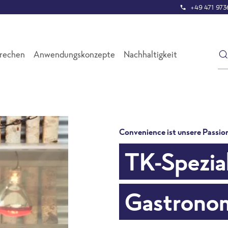
+49 471 9736
prechen
Anwendungskonzepte
Nachhaltigkeit
Convenience ist unsere Passio
igh
TK-Spezial
e" helfen!
Gastrono