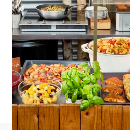
High Convenience ist sicher 
desto trotz kann high-conv
den Fachkräftemangel sein
Attribut können auch von u
und ergebnissicher zuberei
bei bestimmten Zubereitun
Kombidämpfer) fast gar kein
mehr!
Weiterlesen