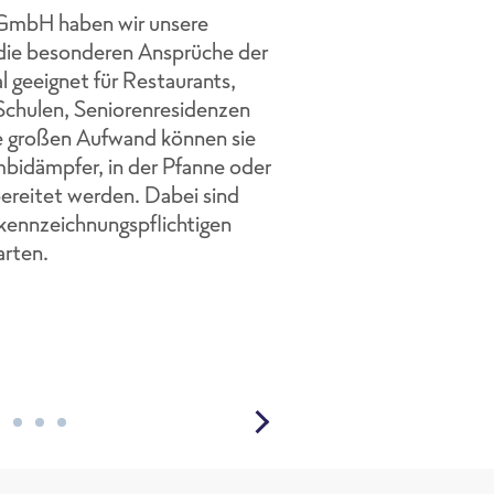
fruchtig-süß bis herzhaf
GmbH haben wir unsere
dabei.
f die besonderen Ansprüche der
Wir nennen sie unsere "4
l geeignet für Restaurants,
einmal in Bio-Qualität. 
Schulen, Seniorenresidenzen
Geschmacksverstärker, 
e großen Aufwand können sie
wenig Salz und Zucker fü
mbidämpfer, in der Pfanne oder
Geschmack.
bereitet werden. Dabei sind
n kennzeichnungspflichtigen
arten.
Weiterlesen