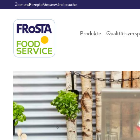
Über uns
Rezepte
Messen
Händlersuche
Produkte
Qualitätsvers
Gegen Personalmangel ...
... kann "H
Convenienc