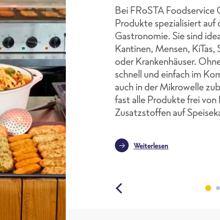
kein Allheilmittel. Nichts
Bei FRoSTA Foodservice 
enient Food eine Antwort auf
Produkte spezialisiert au
! Denn Produkte mit diesem
Gastronomie. Sie sind idea
ngelerntem Personal einfach
Kantinen, Mensen, KiTas, 
tet werden bzw. benötigt es
oder Krankenhäuser. Ohn
gsarten (bspw. im
schnell und einfach im Ko
 Personal-seitiges Zutun
auch in der Mikrowelle zu
fast alle Produkte frei vo
Zusatzstoffen auf Speisek
Weiterlesen