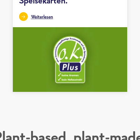
Speisekarten.
Weiterlesen
lant-based, plant-mad