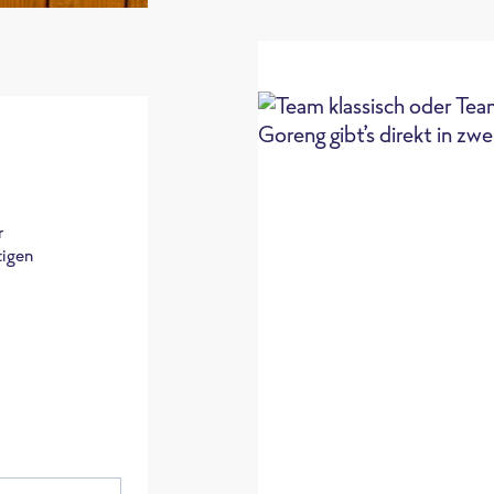
r
tigen