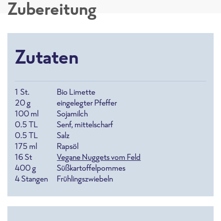
Zubereitung
Zutaten
1
St.
Bio Limette
20
g
eingelegter Pfeffer
100
ml
Sojamilch
0.5
TL
Senf, mittelscharf
0.5
TL
Salz
175
ml
Rapsöl
16
St
Vegane Nuggets vom Feld
400
g
Süßkartoffelpommes
4
Stangen
Frühlingszwiebeln