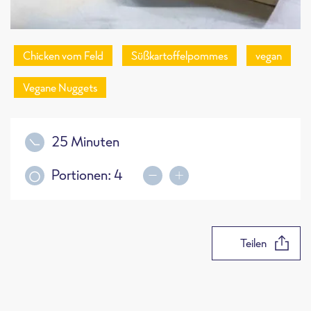
Chicken vom Feld
Süßkartoffelpommes
vegan
Vegane Nuggets
25 Minuten
Portionen:
4
Teilen