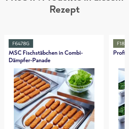
Rezept
F6478G
F183
MSC Fischstäbchen in Combi-
Profi-
Dämpfer-Panade