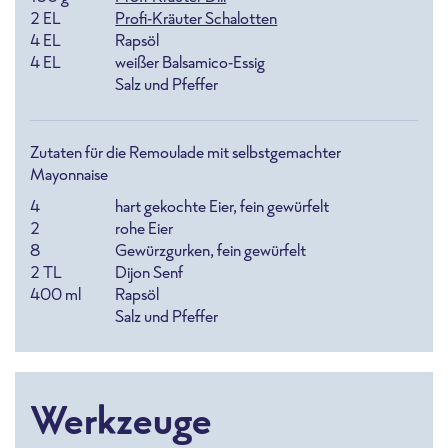
2
EL
Profi-Kräuter Schalotten
4
EL
Rapsöl
4
EL
weißer Balsamico-Essig
Salz und Pfeffer
Zutaten für die Remoulade mit selbstgemachter
Mayonnaise
4
hart gekochte Eier, fein gewürfelt
2
rohe Eier
8
Gewürzgurken, fein gewürfelt
2
TL
Dijon Senf
400
ml
Rapsöl
Salz und Pfeffer
Werkzeuge