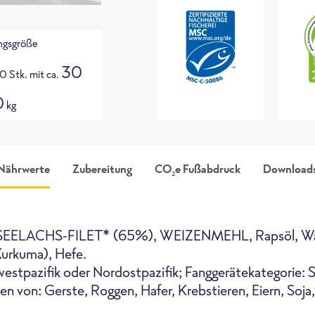
ngsgröße
30
0 Stk. mit ca.
0
kg
Nährwerte
Zubereitung
CO
e Fußabdruck
Download
2
bbildung
Sortimentsliste
odukt
i
ELACHS-FILET* (65%), WEIZENMEHL, Rapsöl, Wasse
Kurkuma), Hefe.
stpazifik oder Nordostpazifik; Fanggerätekategorie: 
n von: Gerste, Roggen, Hafer, Krebstieren, Eiern, Soja, 
Highspeed-Ofen
Fritteuse
Pfanne