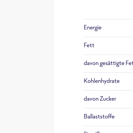
F66
chst
Energie
Fett
Auftauen
davon gesättigte Fe
Kohlenhydrate
davon Zucker
Ballaststoffe