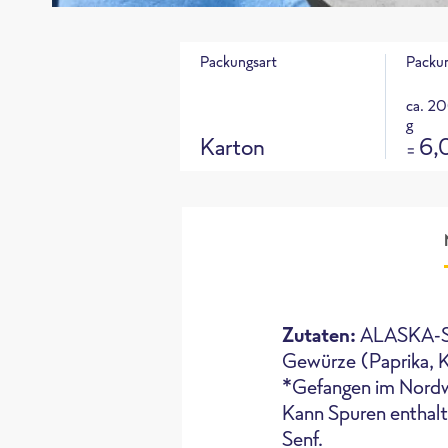
Packungsart
Packu
ca. 20
g
Karton
6,
=
Produkta
CO
e Fußabdruck für dieses Pr
2
Zutaten:
ALASKA-SE
Gewürze (Paprika, 
*Gefangen im Nordwe
Kann Spuren enthalte
Ofen
Senf.