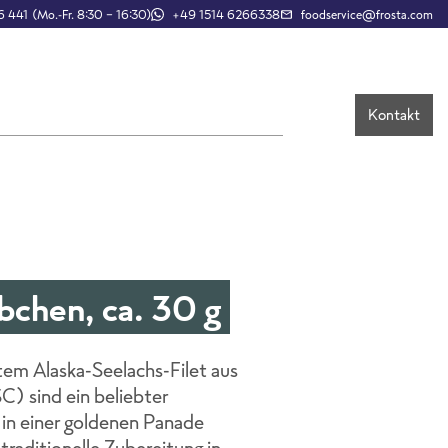
 441 (Mo.-Fr. 8:30 – 16:30)
+49 1514 6266338
foodservice@frosta.com
Kontakt
chen, ca. 30 g
tem Alaska-Seelachs-Filet aus
C) sind ein beliebter
t in einer goldenen Panade
e traditionelle Zubereitung in