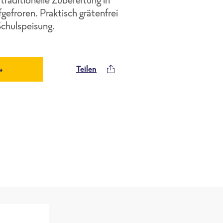
gefroren. Praktisch grätenfrei
Schulspeisung.
Teilen
e