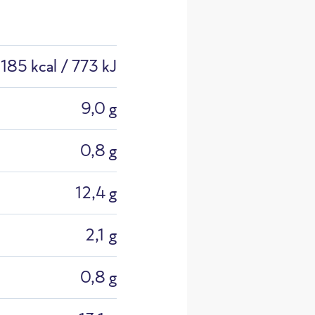
185 kcal / 773 kJ
9,0 g
0,8 g
26_Einzel
12,4 g
2,1 g
0,8 g