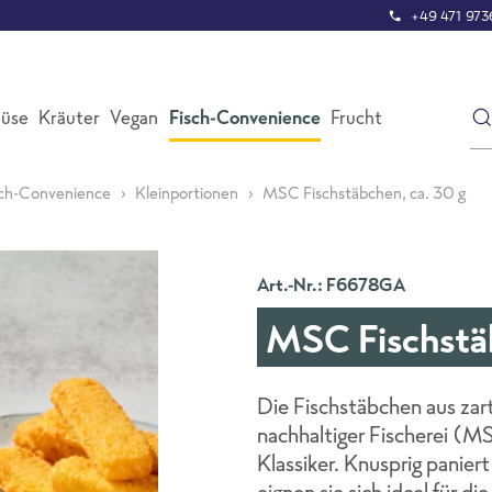
+49 471 9736
üse
Kräuter
Vegan
Fisch-Convenience
Frucht
sch-Convenience
Kleinportionen
MSC Fischstäbchen, ca. 30 g
Art.-Nr.: F6678GA
MSC Fischstäb
Die Fischstäbchen aus zar
nachhaltiger Fischerei (MS
Klassiker. Knusprig panier
eignen sie sich ideal für di