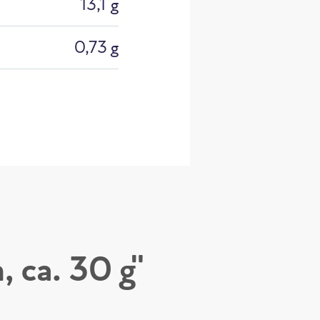
13,1 g
0,73 g
 ca. 30 g"