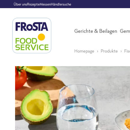
Über uns
Rezepte
Messen
Händlersuche
Gerichte & Beilagen
Gem
Homepage
Produkte
Fi