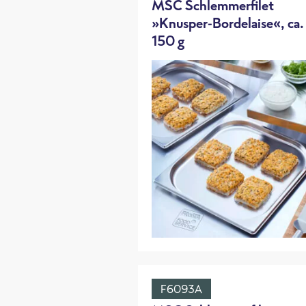
MSC Schlemmerfilet
»Knusper-Bordelaise«, ca.
150 g
F6093A