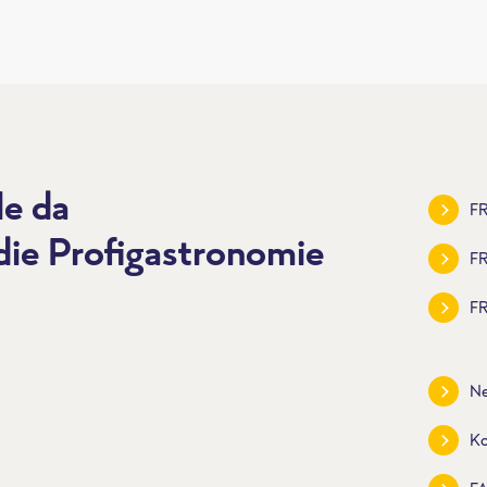
le da
FR
 die Profigastronomie
F
FR
Ne
Ko