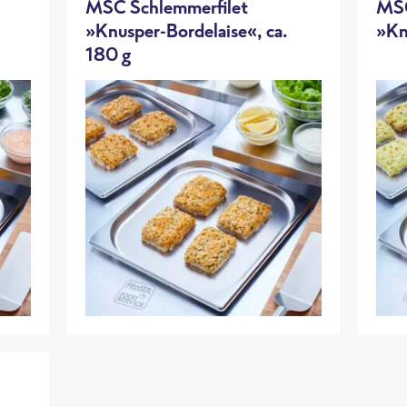
MSC Schlemmerfilet
MSC
»Knusper-Bordelaise«, ca.
»Kn
180 g