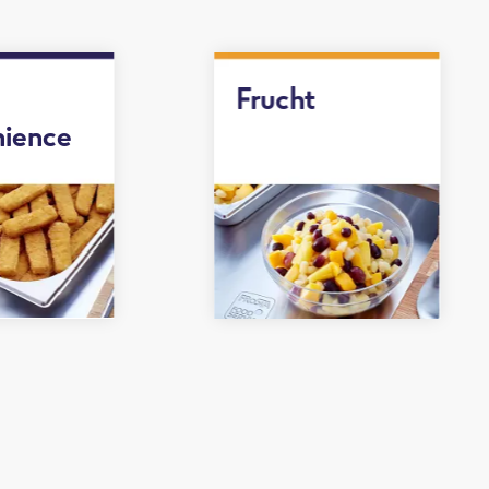
Frucht
ience