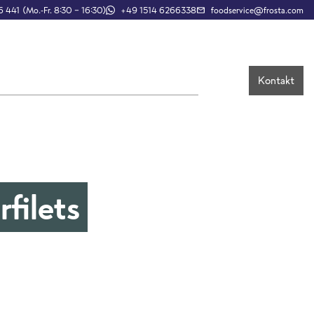
 441 (Mo.-Fr. 8:30 – 16:30)
+49 1514 6266338
foodservice@frosta.com
Kontakt
filets