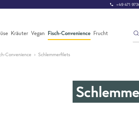
+49 471 9736
üse
Kräuter
Vegan
Fisch-Convenience
Frucht
sch-Convenience
Schlemmerfilets
Schlemmer