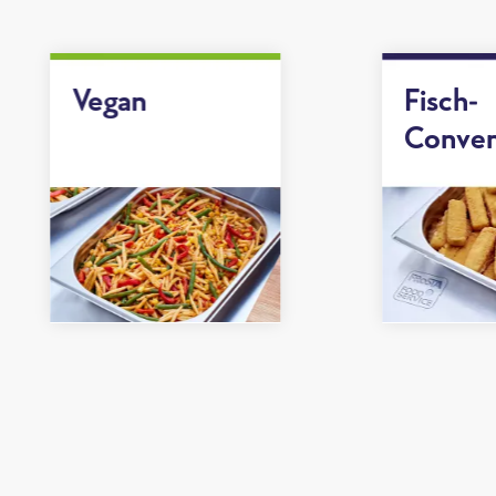
Vegan
Fisch-
Conven