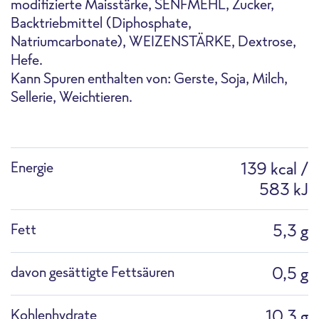
modifizierte Maisstärke, SENFMEHL, Zucker,
Ofen
Highspeed-Ofen
Fritteuse
Backtriebmittel (Diphosphate,
Natriumcarbonate), WEIZENSTÄRKE, Dextrose,
Hefe.
Kann Spuren enthalten von: Gerste, Soja, Milch,
Sellerie, Weichtieren.
F6477G FRoSTA MSC Backfisch-Stixx 70g I
Pfanne
Kochtopf
Auftauen
mage
Energie
139 kcal /
583 kJ
Sortimentsliste
Fett
5,3 g
davon gesättigte Fettsäuren
0,5 g
Profi-Mikrowelle
Combi-Dämpfer
Kohlenhydrate
10,3 g