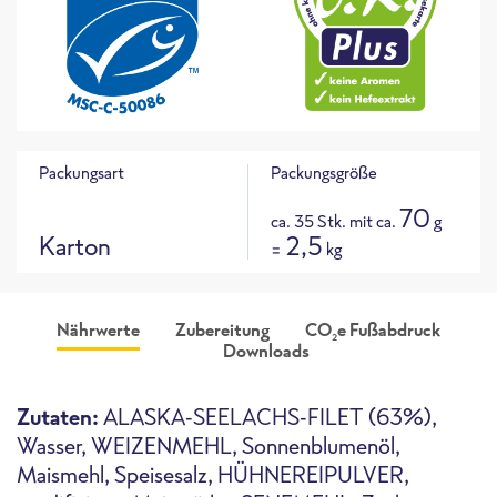
Packungsart
Packungsgröße
70
ca. 35 Stk. mit ca.
g
Karton
2,5
=
kg
Nährwerte
Zubereitung
CO
e Fußabdruck
2
Downloads
Produktabbildung
CO
e Fußabdruck für dieses
265 g
ca.
2
Produkt
i
Zutaten:
ALASKA-SEELACHS-FILET (63%),
CO
e / 100g
2
Wasser, WEIZENMEHL, Sonnenblumenöl,
Maismehl, Speisesalz, HÜHNEREIPULVER,