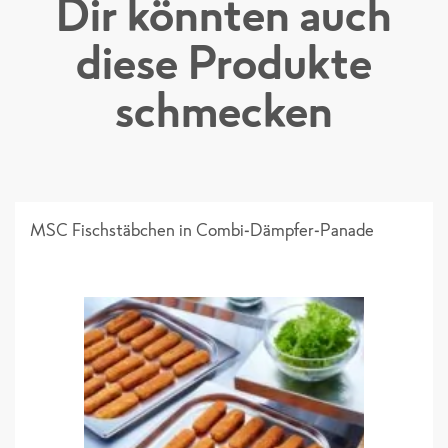
Dir könnten auch
Folder "Kita & Schule"
diese Produkte
schmecken
MSC Fischstäbchen in Combi-Dämpfer-Panade