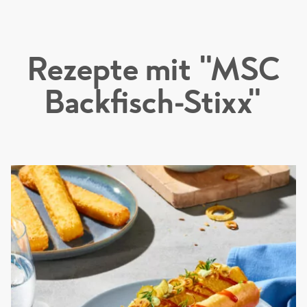
Sortimentsliste 2026_Einzelseiten
Rezepte mit "MSC
Backfisch-Stixx"
Folder "Schellfisch in Küstenbackteig"