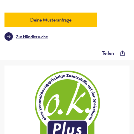
Deine Musteranfrage
Zur Händlersuche
Teilen