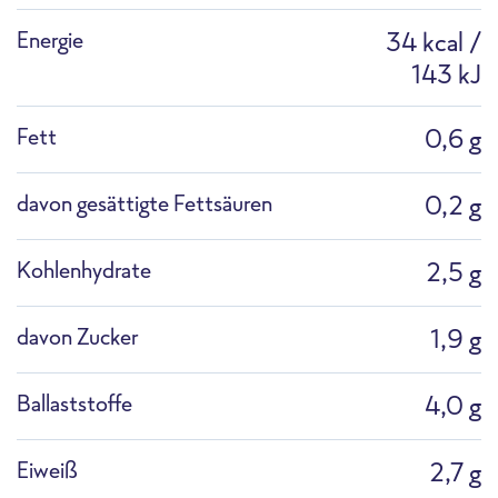
Ofen
Highspeed-Ofen
Fritteuse
Energie
34 kcal /
143 kJ
Fett
0,6 g
davon gesättigte Fettsäuren
0,2 g
F1839AA Profi-Kräuter Schnittlauch
Pfanne
Kochtopf
Auftauen
Kohlenhydrate
2,5 g
Packshot
davon Zucker
1,9 g
Ballaststoffe
4,0 g
Profi-Mikrowelle
Combi-Dämpfer
Eiweiß
2,7 g