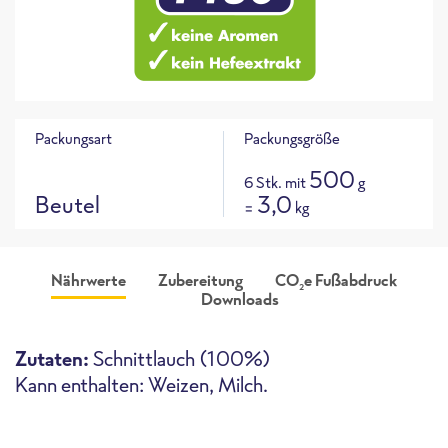
Packungsart
Packungsgröße
500
6 Stk. mit
g
Beutel
3,0
=
kg
Nährwerte
Zubereitung
CO
e Fußabdruck
2
Downloads
Produktabbildung
CO
e Fußabdruck für dieses
109 g
ca.
2
Produkt
i
Zutaten:
Schnittlauch (100%)
CO
e / 100g
2
Kann enthalten: Weizen, Milch.