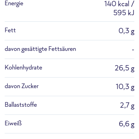
Energie
140 kcal /
Ofen
Highspeed-Ofen
Fritteuse
595 kJ
Fett
0,3 g
davon gesättigte Fettsäuren
-
F1866G Profi-Kräuter Knoblauch, gewürfelt
Pfanne
Kochtopf
Auftauen
Kohlenhydrate
26,5 g
Packshot
davon Zucker
10,3 g
Ballaststoffe
2,7 g
Profi-Mikrowelle
Combi-Dämpfer
Eiweiß
6,6 g