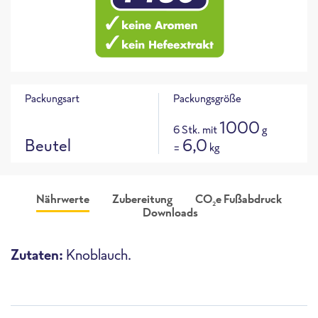
Packungsart
Packungsgröße
1000
6 Stk. mit
g
Beutel
6,0
=
kg
Nährwerte
Zubereitung
CO
e Fußabdruck
2
Downloads
Produktabbildung
CO
e Fußabdruck für dieses
96 g
ca.
2
Produkt
i
Zutaten:
Knoblauch.
CO
e / 100g
2