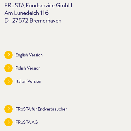
FRoSTA Foodservice GmbH
Am Lunedeich 116
D- 27572 Bremerhaven
English Version
Polish Version
Italian Version
FRoSTA für Endverbraucher
FRoSTA AG