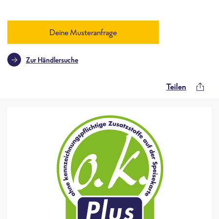
Deine Musteranfrage
Zur Händlersuche
Teilen