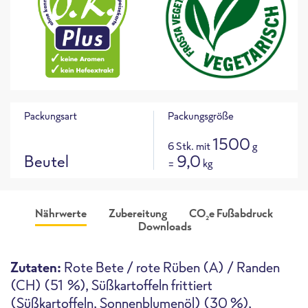
Packungsart
Packungsgröße
1500
6 Stk. mit
g
Beutel
9,0
=
kg
Nährwerte
Zubereitung
CO
e Fußabdruck
2
Downloads
Produktabbildung
CO
e Fußabdruck für dieses
257 g
ca.
2
Produkt
i
Zutaten:
Rote Bete / rote Rüben (A) / Randen
CO
e / 100g
2
(CH) (51 %), Süßkartoffeln frittiert
(Süßkartoffeln, Sonnenblumenöl) (30 %),