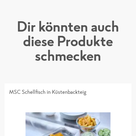
PS_F1286G Rote Bete-Süßkartoffel Pfanneng
emüse
Dir könnten auch
diese Produkte
Sortimentsliste
schmecken
MSC Schellfisch in Küstenbackteig