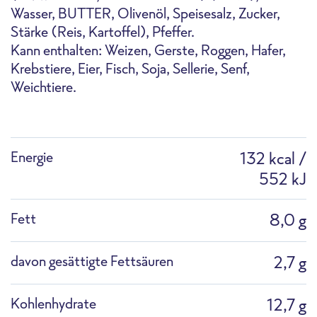
Wasser, BUTTER, Olivenöl, Speisesalz, Zucker,
Ofen
Highspeed-Ofen
Fritteuse
Stärke (Reis, Kartoffel), Pfeffer.
Kann enthalten: Weizen, Gerste, Roggen, Hafer,
Krebstiere, Eier, Fisch, Soja, Sellerie, Senf,
Weichtiere.
F1286G Rote Bete-Süßkartoffel Pfannengem
Energie
132 kcal /
Pfanne
Kochtopf
Auftauen
üse
552 kJ
Fett
8,0 g
Packshot
davon gesättigte Fettsäuren
2,7 g
Profi-Mikrowelle
Combi-Dämpfer
Kohlenhydrate
12,7 g