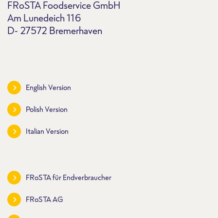
FRoSTA Foodservice GmbH
Am Lunedeich 116
D- 27572 Bremerhaven
English Version
Polish Version
Italian Version
FRoSTA für Endverbraucher
FRoSTA AG