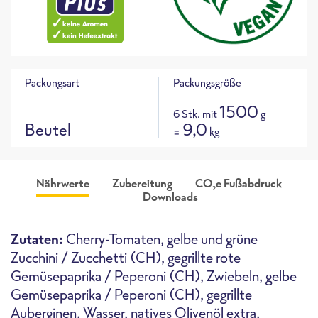
Packungsart
Packungsgröße
1500
6 Stk. mit
g
Beutel
9,0
=
kg
Nährwerte
Zubereitung
CO
e Fußabdruck
2
Downloads
Produktabbildung
CO
e Fußabdruck für dieses
106 g
ca.
2
Produkt
i
Zutaten:
Cherry-Tomaten, gelbe und grüne
CO
e / 100g
2
Zucchini / Zucchetti (CH), gegrillte rote
Gemüsepaprika / Peperoni (CH), Zwiebeln, gelbe
Gemüsepaprika / Peperoni (CH), gegrillte
Ofen
Highspeed-Ofen
Fritteuse
Auberginen, Wasser, natives Olivenöl extra,