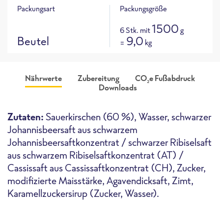
Packungsart
Packungsgröße
1500
6 Stk. mit
g
Beutel
9,0
=
kg
Nährwerte
Zubereitung
CO
e Fußabdruck
2
Downloads
Produktabbildung
CO
e Fußabdruck für dieses
133 g
ca.
2
Produkt
i
Zutaten:
Sauerkirschen (60 %), Wasser, schwarzer
CO
e / 100g
2
Johannisbeersaft aus schwarzem
Johannisbeersaftkonzentrat / schwarzer Ribiselsaft
aus schwarzem Ribiselsaftkonzentrat (AT) /
Ofen
Highspeed-Ofen
Fritteuse
Cassissaft aus Cassissaftkonzentrat (CH), Zucker,
modifizierte Maisstärke, Agavendicksaft, Zimt,
Karamellzuckersirup (Zucker, Wasser).