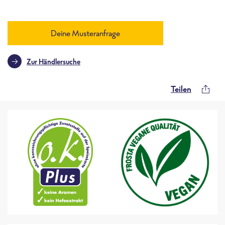
Deine Musteranfrage
Zur Händlersuche
Teilen