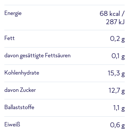
Energie
68 kcal /
F2283G FRoSTA Kirsch-Grütze Image
287 kJ
Pfanne
Kochtopf
Auftauen
Fett
0,2 g
Sortimentsliste
davon gesättigte Fettsäuren
0,1 g
Kohlenhydrate
15,3 g
Profi-Mikrowelle
Combi-Dämpfer
davon Zucker
12,7 g
Ballaststoffe
1,1 g
Eiweiß
0,6 g